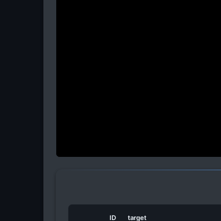
ID
target