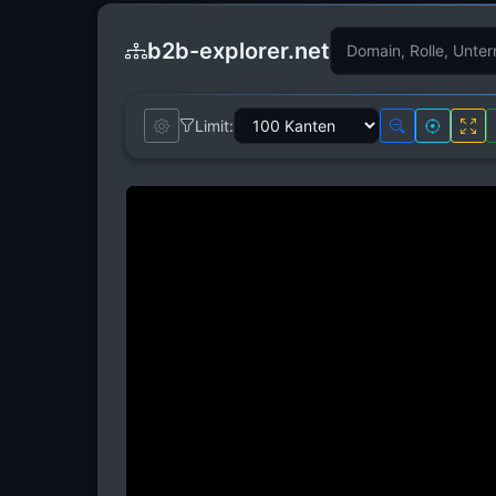
b2b-explorer.net
Limit: