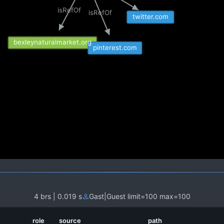
isRefOf
isRefOf
twitter.com
bexleynaturalmarket.org
pinterest.com
4 brs | 0.019 s
Gast|Guest limit=100 max=100
role
source
path