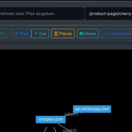
Pfad
Out
Places
News
myNetwork
api.whatsapp.com
isRefOf
ohiopies.com
isRefOf